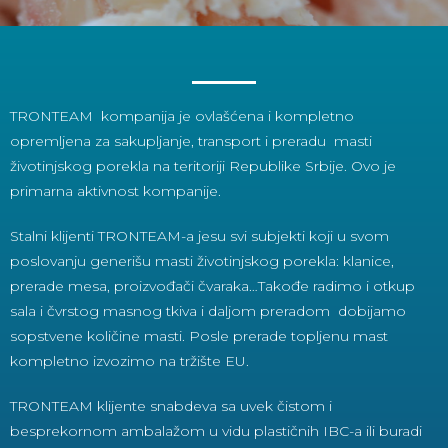
Masti
životinjskog
porekla
TRONTEAM kompanija je ovlašćena i kompletno
opremljena za sakupljanje, transport i preradu masti
životinjskog porekla na teritoriji Republike Srbije. Ovo je
primarna aktivnost kompanije.
Stalni klijenti TRONTEAM-a jesu svi subjekti koji u svom
poslovanju generišu masti životinjskog porekla: klanice,
prerade mesa, proizvođači čvaraka…Takođe radimo i otkup
sala i čvrstog masnog tkiva i daljom preradom dobijamo
sopstvene količine masti. Posle prerade topljenu mast
kompletno izvozimo na tržište EU.
TRONTEAM klijente snabdeva sa uvek čistom i
besprekornom ambalažom u vidu plastičnih IBC-a ili buradi